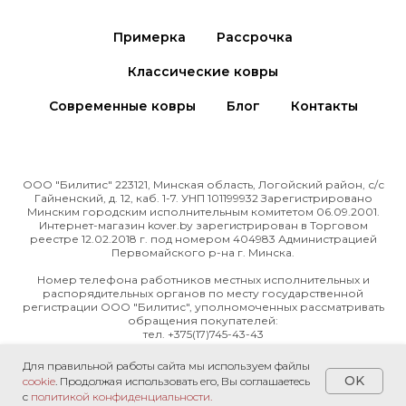
Примерка
Рассрочка
Классические ковры
Современные ковры
Блог
Контакты
ООО "Билитис" 223121, Минская область, Логойский район, с/с
Гайненский, д. 12, каб. 1-7. УНП 101199932 Зарегистрировано
Минским городским исполнительным комитетом 06.09.2001.
Интернет-магазин kover.by зарегиcтрирован в Торговом
реестре 12.02.2018 г. под номером 404983 Администрацией
Первомайского р-на г. Минска.
Номер телефона работников местных исполнительных и
распорядительных органов по месту государственной
регистрации ООО "Билитис", уполномоченных рассматривать
обращения покупателей:
тел. +375(17)745-43-43
Режим работы интернет-магазина:
Для правильной работы сайта мы используем файлы
Будние дни: 10.00-20.00;
OK
cookie
. Продолжая использовать его, Вы соглашаетесь
Суббота: 10.00-19.00; Воскресенье: 11.00-19.00
с
политикой конфиденциальности.