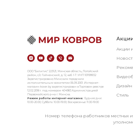
Акции
Акции 
Новост
Рекоме
ООО "Билитис" 223121, Минская область, Логойский
район, с/с Гайненский, д. 12, каб. 1-7. УНП 101199932
Видеоб
Зарегистрировано Минским городским
исполнительным комитетом 06.09.2001. Интернет-
Дизайн
магазин kover.by зарегиcтрирован в Торговом реестре
12.02.2018 г. под номером 404983 Администрацией
Стиль
Первомайского р-на г. Минска.
Режим работы интернет-магазина:
Будние дни:
10.00-20.00; Суббота: 10.00-19.00; Воскресенье: 11.00-19.00
Номер телефона работников местных ис
уполномо