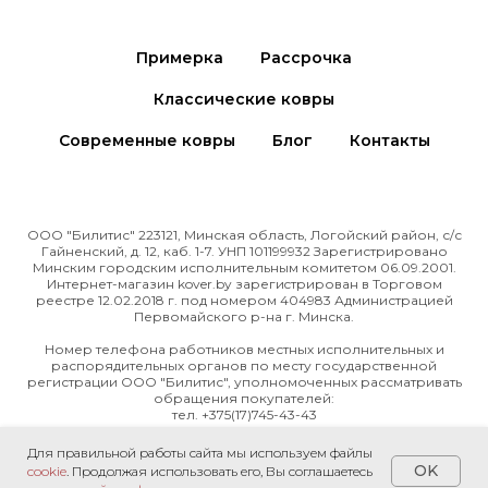
Примерка
Рассрочка
Классические ковры
Современные ковры
Блог
Контакты
ООО "Билитис" 223121, Минская область, Логойский район, с/с
Гайненский, д. 12, каб. 1-7. УНП 101199932 Зарегистрировано
Минским городским исполнительным комитетом 06.09.2001.
Интернет-магазин kover.by зарегиcтрирован в Торговом
реестре 12.02.2018 г. под номером 404983 Администрацией
Первомайского р-на г. Минска.
Номер телефона работников местных исполнительных и
распорядительных органов по месту государственной
регистрации ООО "Билитис", уполномоченных рассматривать
обращения покупателей:
тел. +375(17)745-43-43
Режим работы интернет-магазина:
Для правильной работы сайта мы используем файлы
Будние дни: 10.00-20.00;
OK
cookie
. Продолжая использовать его, Вы соглашаетесь
Суббота: 10.00-19.00; Воскресенье: 11.00-19.00