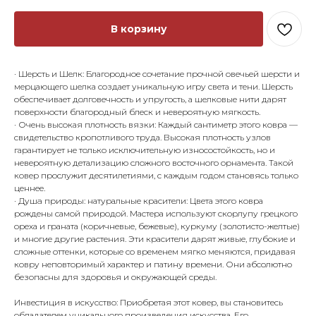
В корзину
· Шерсть и Шелк: Благородное сочетание прочной овечьей шерсти и
мерцающего шелка создает уникальную игру света и тени. Шерсть
обеспечивает долговечность и упругость, а шелковые нити дарят
поверхности благородный блеск и невероятную мягкость.
· Очень высокая плотность вязки: Каждый сантиметр этого ковра —
свидетельство кропотливого труда. Высокая плотность узлов
гарантирует не только исключительную износостойкость, но и
невероятную детализацию сложного восточного орнамента. Такой
ковер прослужит десятилетиями, с каждым годом становясь только
ценнее.
· Душa природы: натуральные красители: Цвета этого ковра
рождены самой природой. Мастера используют скорлупу грецкого
ореха и граната (коричневые, бежевые), куркуму (золотисто-желтые)
и многие другие растения. Эти красители дарят живые, глубокие и
сложные оттенки, которые со временем мягко меняются, придавая
ковру неповторимый характер и патину времени. Они абсолютно
безопасны для здоровья и окружающей среды.
Инвестиция в искусство: Приобретая этот ковер, вы становитесь
обладателем уникального произведения искусства. Его