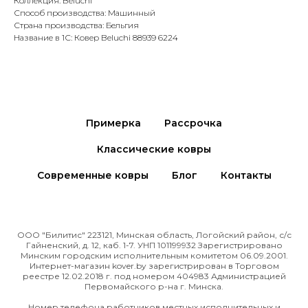
Коллекция: Beluchi
Способ производства: Машинный
Страна производства: Бельгия
Название в 1С: Ковер Beluchi 88939 6224
Примерка
Рассрочка
Классические ковры
Современные ковры
Блог
Контакты
ООО "Билитис" 223121, Минская область, Логойский район, с/с
Гайненский, д. 12, каб. 1-7. УНП 101199932 Зарегистрировано
Минским городским исполнительным комитетом 06.09.2001.
Интернет-магазин kover.by зарегиcтрирован в Торговом
реестре 12.02.2018 г. под номером 404983 Администрацией
Первомайского р-на г. Минска.
Номер телефона работников местных исполнительных и