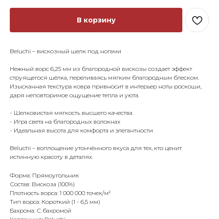
В корзину
Beluchi – вискозный шелк под ногами
Нежный ворс 6,25 мм из благородной вискозы создает эффект
струящегося шёлка, переливаясь мягким благородным блеском.
Изысканная текстура ковра привносит в интерьер ноты роскоши,
даря неповторимое ощущение тепла и уюта.
- Шелковистая мягкость высшего качества
- Игра света на благородных волокнах
- Идеальная высота для комфорта и элегантности
Beluchi – воплощение утончённого вкуса для тех, кто ценит
истинную красоту в деталях.
Форма: Прямоугольник
Состав: Вискоза (100%)
Плотность ворса: 1 000 000 точек/м²
Тип ворса: Короткий (1 - 6,5 мм)
Бахрома: С бахромой