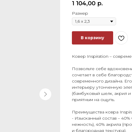
1 104,00
р.
Размер
В корзину
Ковер Inspiration – совре
Позвольте себе вдохновени
сочетает в себе благородс
современного дизайна. Ег
интерьеру утонченную элег
(бамбуковый шелк, акрил и 
приятным на ощупь.
Преимущества ковра Inspira
- Изысканный состав – 40%
нежность), 40% акрила (про
и благородная текстура).