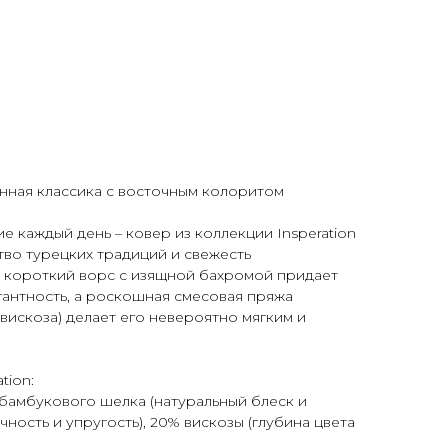
менная классика с восточным колоритом
е каждый день – ковер из коллекции Insperation
тво турецких традиций и свежесть
о короткий ворс с изящной бахромой придает
антность, а роскошная смесовая пряжа
вискоза) делает его невероятно мягким и
tion:
 бамбукового шелка (натуральный блеск и
чность и упругость), 20% вискозы (глубина цвета