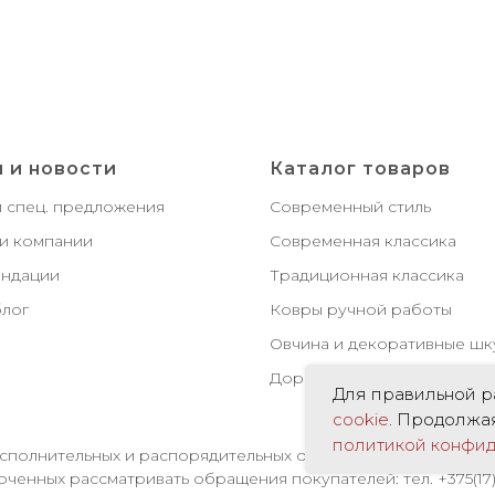
 и новости
Каталог товаров
и спец. предложения
Современный стиль
и компании
Современная классика
ндации
Традиционная классика
лог
Ковры ручной работы
Овчина и декоративные ш
Дорожки и ковровые покр
Для правильной р
cookie
. Продолжая
политикой конфид
полнительных и распорядительных органов по месту госуд
ченных рассматривать обращения покупателей: тел. +375(17)