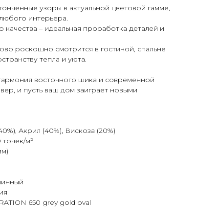
утонченные узоры в актуальной цветовой гамме,
 любого интерьера.
 качества – идеальная проработка деталей и
ково роскошно смотрится в гостиной, спальне
странству тепла и уюта.
то гармония восточного шика и современной
вер, и пусть ваш дом заиграет новыми
0%), Акрил (40%), Вискоза (20%)
 точек/м²
мм)
шинный
ия
RATION 650 grey gold oval