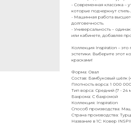
- Современная классика – 
которые подчеркнут стиль
- Машинная работа высшего
долговечность.
- Универсальность – одина
или кабинете, добавляя про
Коллекция Inspiration – э
эстетики. Выберите этот ко
красками!
Форма: Овал
Состав: Бамбуковый шёлк (4
Плотность ворса: 1 000 000
Тип ворса: Средний (7 - 24 
Бахрома: С бахромой
Коллекция: Inspiration
Способ производства: Ма
Страна производства: Турц
Название в 1С: Ковер INSPI