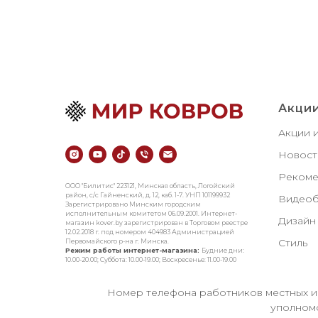
Акции
Акции 
Новост
Рекоме
ООО "Билитис" 223121, Минская область, Логойский
район, с/с Гайненский, д. 12, каб. 1-7. УНП 101199932
Видеоб
Зарегистрировано Минским городским
исполнительным комитетом 06.09.2001. Интернет-
Дизайн
магазин kover.by зарегиcтрирован в Торговом реестре
12.02.2018 г. под номером 404983 Администрацией
Стиль
Первомайского р-на г. Минска.
Режим работы интернет-магазина:
Будние дни:
10.00-20.00; Суббота: 10.00-19.00; Воскресенье: 11.00-19.00
Номер телефона работников местных ис
уполномо