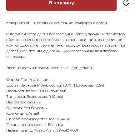
В корзину
Ковер Amalfi – идеальное сочетание комфорта и стиля.
Мягкая вискоза дарит благородный блеск, прочный полиэстер
обеспечивает износостойкость, а хлопковая нить шелковистой
крутки добавляет утонченную текстуру. Безворсовая структура
делает уход легким, а дизайн – универсальным для любого
интерьера.
Элегантность и практичность в каждой детали.
Форма: Прямоугольник
Состав: Вискоза (40%), Хлопок (38%), Полиэстер (22%)
Плотность ворса: 90 000 точек/м²
Тип ворса: Безворсовой (0 мм)
Высота ворса: 0 мм
Бахрома: Без бахромы
Коллекция: Amalfi
Способ производства: Машинный
Страна производства: Бельгия
Название в 1С: Ковер Amalfi 94010 4001