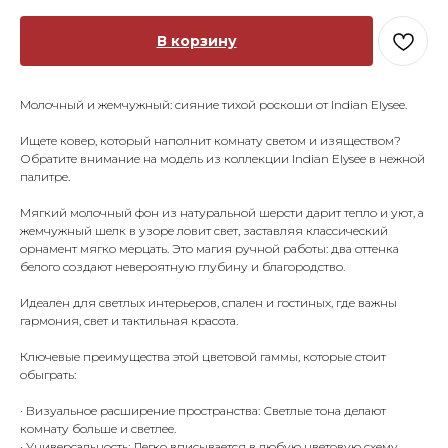
В корзину
Молочный и жемчужный: сияние тихой роскоши от Indian Elysee.
Ищете ковер, который наполнит комнату светом и изяществом?
Обратите внимание на модель из коллекции Indian Elysee в нежной
палитре.
Мягкий молочный фон из натуральной шерсти дарит тепло и уют, а
жемчужный шелк в узоре ловит свет, заставляя классический
орнамент мягко мерцать. Это магия ручной работы: два оттенка
белого создают невероятную глубину и благородство.
Идеален для светлых интерьеров, спален и гостиных, где важны
гармония, свет и тактильная красота.
Ключевые преимущества этой цветовой гаммы, которые стоит
обыграть:
· Визуальное расширение пространства: Светлые тона делают
комнату больше и светлее.
· Универсальность: Легко вписывается в любую цветовую схему,