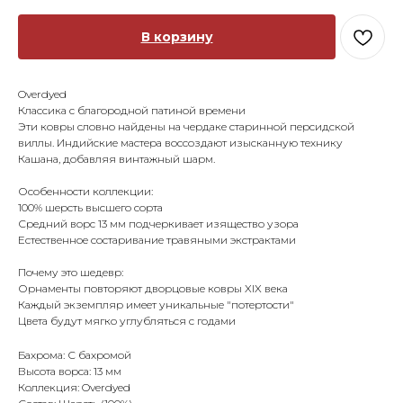
В корзину
Overdyed
Классика с благородной патиной времени
Эти ковры словно найдены на чердаке старинной персидской
виллы. Индийские мастера воссоздают изысканную технику
Кашана, добавляя винтажный шарм.
Особенности коллекции:
100% шерсть высшего сорта
Средний ворс 13 мм подчеркивает изящество узора
Естественное состаривание травяными экстрактами
Почему это шедевр:
Орнаменты повторяют дворцовые ковры XIX века
Каждый экземпляр имеет уникальные "потертости"
Цвета будут мягко углубляться с годами
Бахрома: С бахромой
Высота ворса: 13 мм
Коллекция: Overdyed