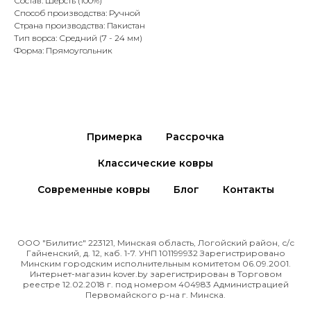
Состав: Шерсть (100%)
Способ производства: Ручной
Страна производства: Пакистан
Тип ворса: Средний (7 - 24 мм)
Форма: Прямоугольник
Примерка
Рассрочка
Классические ковры
Современные ковры
Блог
Контакты
ООО "Билитис" 223121, Минская область, Логойский район, с/с
Гайненский, д. 12, каб. 1-7. УНП 101199932 Зарегистрировано
Минским городским исполнительным комитетом 06.09.2001.
Интернет-магазин kover.by зарегиcтрирован в Торговом
реестре 12.02.2018 г. под номером 404983 Администрацией
Первомайского р-на г. Минска.