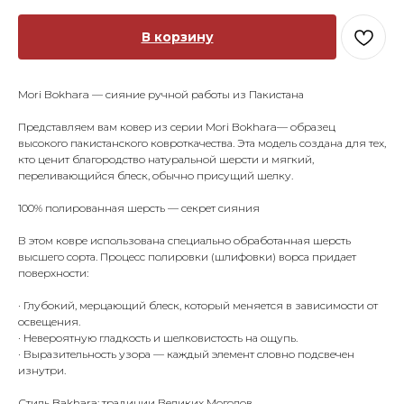
В корзину
Mori Bokhara — сияние ручной работы из Пакистана
Представляем вам ковер из серии Mori Bokhara— образец
высокого пакистанского ковроткачества. Эта модель создана для тех,
кто ценит благородство натуральной шерсти и мягкий,
переливающийся блеск, обычно присущий шелку.
100% полированная шерсть — секрет сияния
В этом ковре использована специально обработанная шерсть
высшего сорта. Процесс полировки (шлифовки) ворса придает
поверхности:
· Глубокий, мерцающий блеск, который меняется в зависимости от
освещения.
· Невероятную гладкость и шелковистость на ощупь.
· Выразительность узора — каждый элемент словно подсвечен
изнутри.
Стиль Bakhara: традиции Великих Моголов