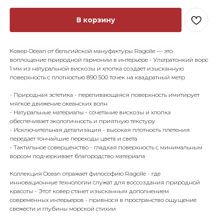
В корзину
Ковер Ocean от бельгийской мануфактуры Ragolle — это
воплощение природной гармонии в интерьере - Ультратонкий ворс
1 мм из натуральной вискозы и хлопка создает изысканную
поверхность с плотностью 890 500 точек на квадратный метр
- Природная эстетика - переливающаяся поверхность имитирует
мягкое движение океанских волн
- Натуральные материалы - сочетание вискозы и хлопка
обеспечивает экологичность и приятную текстуру
- Исключительная детализация - высокая плотность плетения
передает тончайшие переходы цвета и света
- Тактильное совершенство - гладкая поверхность с минимальным
ворсом подчеркивает благородство материала
Коллекция Ocean отражает философию Ragolle - где
инновационные технологии служат для воссоздания природной
красоты - Этот ковер станет изысканным дополнением
современных интерьеров - привнося в пространство ощущение
свежести и глубины морской стихии