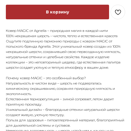
В корзину
Ковер MAGIC от Agnella – природная магия в каждой нити
100% некрашеная шерсть – чистота, тепло и естественная красота
Ощутите подлинную гармонию природы с ковром MAGIC от
польского бренда Agnella. Этот уникальный ковер создан из 100%
некрашеной шерсти, сохранившей свою первозданную мягкость,
натуральные оттенки и целебные свойства. Каждое изделие
коллекции – это неповторимый шедевр, где естественная палитра
шерсти создает уютную и теплую атмосферу в вашем доме.
Почему ковер MAGIC – это особенный выбор?
Натуральность в чистом виде – шерсть не подвергалась
химическому окрашиванию, сохраняя природную мягкость и
экологичность.
Естественная терморегуляция – зимой согревает, летом дарит
приятную прохладу.
Уникальный дизайн – благородные оттенки натуральной шерсти
создают живую, уютную текстуру.
Польза для здоровья – гипоаллергенный материал, благоприятный
для дыхательной системы и суставов.
Невероятная долговечность – шерсть устойчива к износу и со