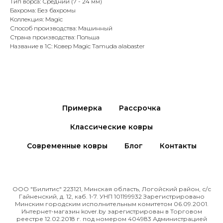
Тип ворса: Средний (7 - 24 мм)
Бахрома: Без бахромы
Коллекция: Magic
Способ производства: Машинный
Страна производства: Польша
Название в 1С: Ковер Magic Tamuda alabaster
Примерка
Рассрочка
Классические ковры
Современные ковры
Блог
Контакты
ООО "Билитис" 223121, Минская область, Логойский район, с/с
Гайненский, д. 12, каб. 1-7. УНП 101199932 Зарегистрировано
Минским городским исполнительным комитетом 06.09.2001.
Интернет-магазин kover.by зарегиcтрирован в Торговом
реестре 12.02.2018 г. под номером 404983 Администрацией