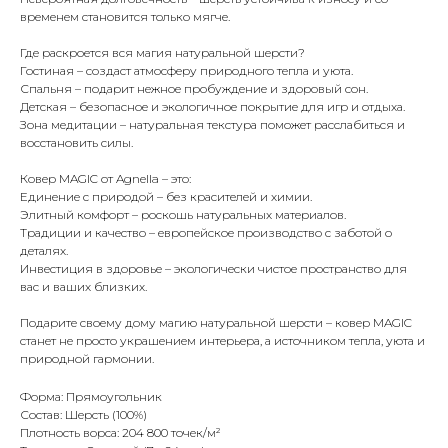
временем становится только мягче.
Где раскроется вся магия натуральной шерсти?
Гостиная – создаст атмосферу природного тепла и уюта.
Спальня – подарит нежное пробуждение и здоровый сон.
Детская – безопасное и экологичное покрытие для игр и отдыха.
Зона медитации – натуральная текстура поможет расслабиться и
восстановить силы.
Ковер MAGIC от Agnella – это:
Единение с природой – без красителей и химии.
Элитный комфорт – роскошь натуральных материалов.
Традиции и качество – европейское производство с заботой о
деталях.
Инвестиция в здоровье – экологически чистое пространство для
вас и ваших близких.
Подарите своему дому магию натуральной шерсти – ковер MAGIC
станет не просто украшением интерьера, а источником тепла, уюта и
природной гармонии.
Форма: Прямоугольник
Состав: Шерсть (100%)
Плотность ворса: 204 800 точек/м²