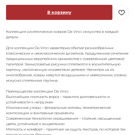
В корзину
Коллекция синтетических ковров Da Vinci: искусство в каждой
детали
Для коллекции Da Vinci характерно обилие разнообразных
классических и неоклассических дизайнов, продуманное сочетание
традиционных европейских орнаментов с современной цветовой
палитрой. Замысловатые рисунки сплетаются в восхитительную
картину, наполненную множеством деталей. Несмотря на их
многообразие, ковры кажутся воздушными и невесомыми, словно
искусно сплетенная паутина.
Преимущества коллекции Da Vinci:
Высочайшая плотность ворса – гарантия долговечности и
устойчивости к нагрузкам
Изысканные узоры – флоральные мотивы, геометрические
композиции и винтажные орнаменты
Современные технологии окрашивания – стойкие, насыщенные
цвета, устойчивые к выцветанию
Мягкость и комфорт – приятная на ощупь текстура, по которой так
приятно ходить босиком