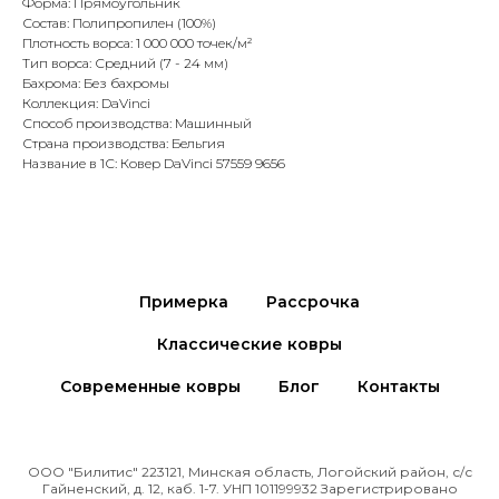
Форма: Прямоугольник
Состав: Полипропилен (100%)
Плотность ворса: 1 000 000 точек/м²
Тип ворса: Средний (7 - 24 мм)
Бахрома: Без бахромы
Коллекция: DaVinci
Способ производства: Машинный
Страна производства: Бельгия
Название в 1С: Ковер DaVinci 57559 9656
Примерка
Рассрочка
Классические ковры
Современные ковры
Блог
Контакты
ООО "Билитис" 223121, Минская область, Логойский район, с/с
Гайненский, д. 12, каб. 1-7. УНП 101199932 Зарегистрировано