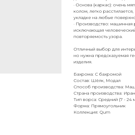
· Основа (каркас): очень мя
колом, легко расстилается
укладке на любые поверхно
· Производство: машинная 
исключающая человеческий
повторяемость узора.
Отличный выбор для интерь
но нужна предсказуемая ге
изделия.
Бахрома: С бахромой
Состав: Шёлк, Модал
Способ производства: Ма
Страна производства: Ира
Тип ворса: Средний (7 - 24 
Форма: Прямоугольник
Коллекция: Qum