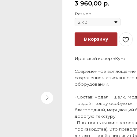
3 960,00
р.
Размер
В корзину
Иранский ковёр «Кум»
Современное воплощение к
сохранением изысканного 
оборудовании.
· Состав: модал + шёлк. М
придаёт ковру особую мягк
благородный, мерцающий б
дорогую текстуру.
· Плотность вязки: экстре
производства). Это позво
детали — ковёр выглядит б