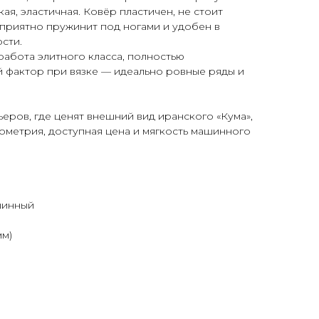
гкая, эластичная. Ковёр пластичен, не стоит
, приятно пружинит под ногами и удобен в
сти.
работа элитного класса, полностью
 фактор при вязке — идеально ровные ряды и
еров, где ценят внешний вид иранского «Кума»,
ометрия, доступная цена и мягкость машинного
шинный
н
мм)