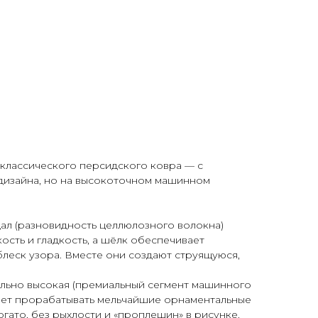
лассического персидского ковра — с
дизайна, но на высокоточном машинном
одал (разновидность целлюлозного волокна)
ость и гладкость, а шёлк обеспечивает
леск узора. Вместе они создают струящуюся,
мально высокая (премиальный сегмент машинного
ляет прорабатывать мельчайшие орнаментальные
огато, без рыхлости и «проплешин» в рисунке.