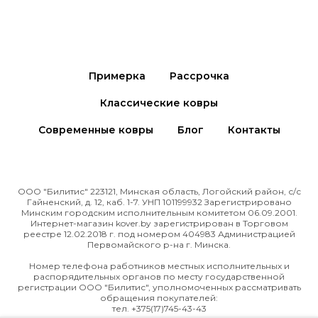
Примерка
Рассрочка
Классические ковры
Современные ковры
Блог
Контакты
ООО "Билитис" 223121, Минская область, Логойский район, с/с
Гайненский, д. 12, каб. 1-7. УНП 101199932 Зарегистрировано
Минским городским исполнительным комитетом 06.09.2001.
Интернет-магазин kover.by зарегиcтрирован в Торговом
реестре 12.02.2018 г. под номером 404983 Администрацией
Первомайского р-на г. Минска.
Номер телефона работников местных исполнительных и
распорядительных органов по месту государственной
регистрации ООО "Билитис", уполномоченных рассматривать
обращения покупателей:
тел. +375(17)745-43-43