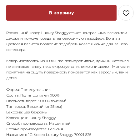
В корзину
Роскошный ковер Luxury Shaggy станет центральным элементом
декора и поможет создать неповторимую атмосферу. Богатая
цветовая палитра позволит подобрать ковер именно для вашего
интерьера.
⠀
Ковер изготовлен из 100% Frise полипропилена, данный материал
не впитывает влагу, не электризуется и легко очищается. Мягкая и
приятная на ощупь поверхность понравится как взрослым, так и
детям.
Форма: Прямоугольник
Состав: Полипропилен (100%)
Плотность ворса: 90 000 точек/м²
Тип ворса: Высокий (от 25 мм)
Бахрома: Без бахромы
Коллекция: Luxury Shaggy
Способ производства: Машинный
Страна производства: Бельгия
Название в 1С: Ковер Luxury Shaggy 70021 625