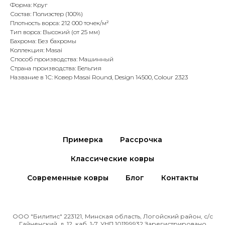
Форма: Круг
Состав: Полиэстер (100%)
Плотность ворса: 212 000 точек/м²
Тип ворса: Высокий (от 25 мм)
Бахрома: Без бахромы
Коллекция: Masai
Способ производства: Машинный
Страна производства: Бельгия
Название в 1С: Ковер Masai Round, Design 14500, Colour 2323
Примерка
Рассрочка
Классические ковры
Современные ковры
Блог
Контакты
ООО "Билитис" 223121, Минская область, Логойский район, с/с
Гайненский, д. 12, каб. 1-7. УНП 101199932 Зарегистрировано