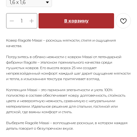
В корзину
Ковер Ragolle Masai – роскошь мягкости, стиля и ощущения
качества.
Погрузитесь в облако нежности с ковром Masai от легендарной
фабрики Ragolle – эталоном премиального качества среди
пушистых ковров. Его высота ворса 25 мм создает
непревзойденный комфорт: каждый шаг дарит ощущение мягкости
и тепла, а изысканная текстура притягивает взгляд.
Коллекция Masai – это гармония элегантности и уюта. 100%
полиэстер в составе обеспечивает ковру долговечность, стойкость
цвета и невероятную нежность, сравнимую с натуральными
материалами. Идеальное решение для спальни, гостиной или
детской, где важны комфорт и стиль.
Выберите Ragolle Masai – воплощение роскоши, в котором каждая
деталь говорит о безупречном вкусе.