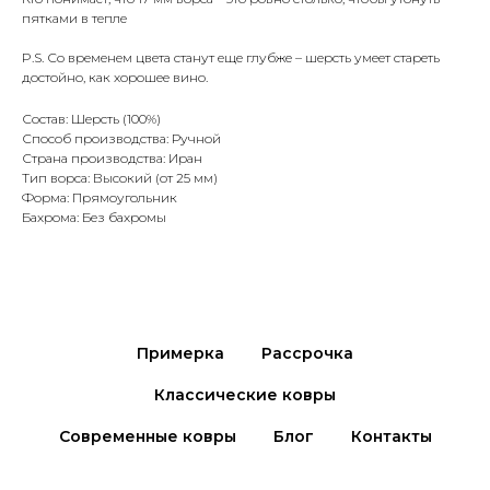
пятками в тепле
P.S. Со временем цвета станут еще глубже – шерсть умеет стареть
достойно, как хорошее вино.
Состав: Шерсть (100%)
Способ производства: Ручной
Страна производства: Иран
Тип ворса: Высокий (от 25 мм)
Форма: Прямоугольник
Бахрома: Без бахромы
Примерка
Рассрочка
Классические ковры
Современные ковры
Блог
Контакты