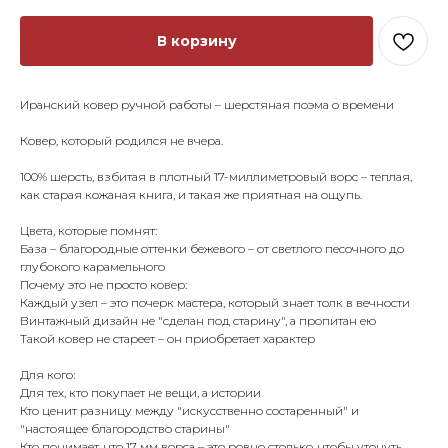
В корзину
Иранский ковер ручной работы – шерстяная поэма о времени
Ковер, который родился не вчера.
100% шерсть, взбитая в плотный 17-миллиметровый ворс – теплая,
как старая кожаная книга, и такая же приятная на ощупь.
Цвета, которые помнят:
База – благородные оттенки бежевого – от светлого песочного до
глубокого карамельного
Почему это не просто ковер:
Каждый узел – это почерк мастера, который знает толк в вечности
Винтажный дизайн не "сделан под старину", а пропитан ею
Такой ковер не стареет – он приобретает характер
Для кого:
Для тех, кто покупает не вещи, а истории
Кто ценит разницу между "искусственно состаренный" и
"настоящее благородство старины"
Кто понимает, что 17 мм ворса – это ровно столько, чтобы утонуть