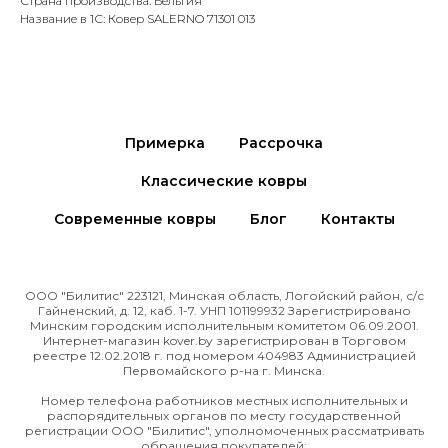
Страна производства: Бельгия
Название в 1С: Ковер SALERNO 71301 013
Примерка
Рассрочка
Классические ковры
Современные ковры
Блог
Контакты
ООО "Билитис" 223121, Минская область, Логойский район, с/с
Гайненский, д. 12, каб. 1-7. УНП 101199932 Зарегистрировано
Минским городским исполнительным комитетом 06.09.2001.
Интернет-магазин kover.by зарегиcтрирован в Торговом
реестре 12.02.2018 г. под номером 404983 Администрацией
Первомайского р-на г. Минска.
Номер телефона работников местных исполнительных и
распорядительных органов по месту государственной
регистрации ООО "Билитис", уполномоченных рассматривать
обращения покупателей: