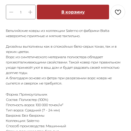
В корзину
Бельгийские ковры из коллекции Salerno от фабрики Balta
невероятно приятные и мягкие тактильно.
Дизайны выполнены как в спокойных бело-серых тонах, так и в
ярких цветах.
Ворс из синтетического материала полиэстера обладает
грязеотталкивающими свойствами. Такой ковер при правильном
уходе принесёт уют в ваш дом и будет радовать своей мягкостью
долгие годы.
А благодаря основе из фетра при разрезании ворс ковра не
сыпется и оверлок не требуется.
Форма: Прямоугольник
Состав: Полиэстер (100%)
Плотность ворса: 100 000 точек/м²
Тип ворса: Средний (7 - 24 мм)
Бахрома: Без бахромы
Коллекция: Salerno
Способ производства: Машинный