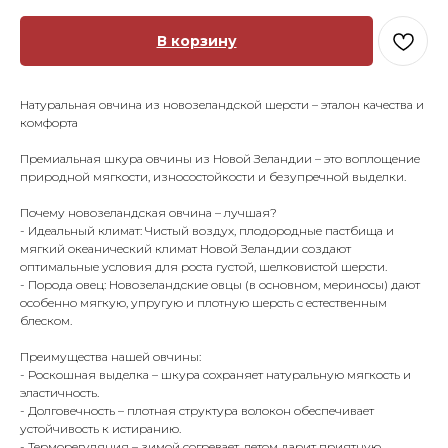
В корзину
Натуральная овчина из новозеландской шерсти – эталон качества и
комфорта
Премиальная шкура овчины из Новой Зеландии – это воплощение
природной мягкости, износостойкости и безупречной выделки.
Почему новозеландская овчина – лучшая?
- Идеальный климат: Чистый воздух, плодородные пастбища и
мягкий океанический климат Новой Зеландии создают
оптимальные условия для роста густой, шелковистой шерсти.
- Порода овец: Новозеландские овцы (в основном, мериносы) дают
особенно мягкую, упругую и плотную шерсть с естественным
блеском.
Преимущества нашей овчины:
- Роскошная выделка – шкура сохраняет натуральную мягкость и
эластичность.
- Долговечность – плотная структура волокон обеспечивает
устойчивость к истиранию.
- Терморегуляция – зимой согревает, летом дарит приятную