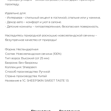
прохладу.
Идеально для:
- Интерьера – стильный акцент в гостиной, спальне или у камина.
- Декор авто – комфорт и уют в салоне.
- Детские комнаты – гипоаллергенная, безопасная поверхность.
Насладитесь природной роскошью новозеландской овчины –
безупречное качество от природы!
Форма: Нестандартная
Состав: Новозеландская овчина (100%)
Тип ворса: Высокий (от 25 мм)
Бахрома: Без бахромы
Коллекция: Sheepskin
Способ производства: Ручной
Страна производства: Китай
Название в 1С: SHEEPSKIN SWEET TASTE 1.5