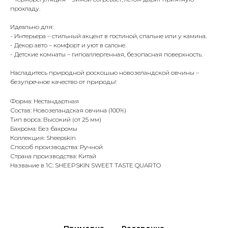
прохладу.
Идеально для:
- Интерьера – стильный акцент в гостиной, спальне или у камина.
- Декор авто – комфорт и уют в салоне.
- Детские комнаты – гипоаллергенная, безопасная поверхность.
Насладитесь природной роскошью новозеландской овчины –
безупречное качество от природы!
Форма: Нестандартная
Состав: Новозеландская овчина (100%)
Тип ворса: Высокий (от 25 мм)
Бахрома: Без бахромы
Коллекция: Sheepskin
Способ производства: Ручной
Страна производства: Китай
Название в 1С: SHEEPSKIN SWEET TASTE QUARTO