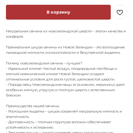
В корзину
Натуральная овчина из новозеландской шерсти – эталон качества и
комфорта
Премиальная шкура овчины из Новой Зеландии – это воплощение
природной мягкости, износостойкости и безупречной выделки.
Почему новозеландская овчина – лучшая?
- Идеальный климат: Чистый воздух, плодородные пастбища и
мягкий океанический климат Новой Зеландии создают
оптимальные условия для роста густой, шелковистой шерсти.
- Порода овец: Новозеландские овцы (в основном, мериносы) дают
особенно мягкую, упругую и плотную шерсть с естественным
блеском.
Преимущества нашей овчины:
- Роскошная выделка – шкура сохраняет натуральную мягкость и
эластичность.
- Долговечность – плотная структура волокон обеспечивает
устойчивость к истиранию.
- Терморегуляция – зимой согревает, летом дарит приятную