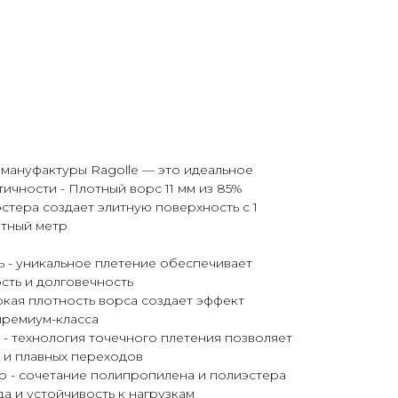
 мануфактуры Ragolle — это идеальное
ичности - Плотный ворс 11 мм из 85%
стера создает элитную поверхность с 1
атный метр
ь - уникальное плетение обеспечивает
ть и долговечность
сокая плотность ворса создает эффект
премиум-класса
 - технология точечного плетения позволяет
 и плавных переходов
о - сочетание полипропилена и полиэстера
а и устойчивость к нагрузкам