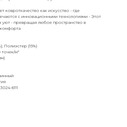
т ковроткачество как искусство - где
ечаются с инновационными технологиями - Этот
в уют - превращая любое пространство в
и комфорта
; Полиэстер (15%)
 точек/м²
мм)
шинный
гия
3024-6111