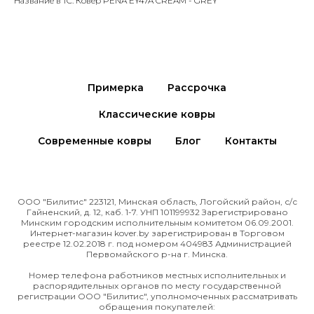
Название в 1С: Ковер PENA EY47A CREAM - GREY
Примерка
Рассрочка
Классические ковры
Современные ковры
Блог
Контакты
ООО "Билитис" 223121, Минская область, Логойский район, с/с
Гайненский, д. 12, каб. 1-7. УНП 101199932 Зарегистрировано
Минским городским исполнительным комитетом 06.09.2001.
Интернет-магазин kover.by зарегиcтрирован в Торговом
реестре 12.02.2018 г. под номером 404983 Администрацией
Первомайского р-на г. Минска.
Номер телефона работников местных исполнительных и
распорядительных органов по месту государственной
регистрации ООО "Билитис", уполномоченных рассматривать
обращения покупателей: