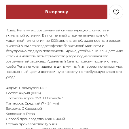
В корзину
Ковёр Pena — это современный синтез турецкого качества и
актуальной эстетики. Выполненный с применением точной
машинной технологии из 100% акрила, он обладает ровным ворсом
высотой 8 мм, что создаёт эффект бархатистой мягкости и
безупречно гладкую поверхность. Яркие, устойчивые к выцветанию
краски и чёткость геометрического узора подчеркивают его
современный характер. Идеальный баланс практичности и стиля,
ковёр Pena легко впишется в динамичный интерьер, привнося уют,
насыщенный цвет и долговечную красоту, не требующую сложного
ухода.
Форма: Прямоугольник
Состав: Акрил (100%)
Плотность ворса: 750 000 точек/м²
Тип ворса: Средний (7 - 24 мм)
Бахрома: С бахромой
Коллекция: Pena
Способ производства: Машинный
Страна производства: Турция