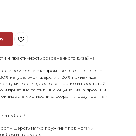
ну
ти и практичность современного дизайна
юта и комфорта с ковром BASIC от польского
 80% натуральной шерсти и 20% полиамида
между мягкостью, долговечностью и простотой
ло и приятные тактильные ощущения, а прочный
тойчивость к истиранию, сохраняя безупречный
чный выбор?
орт – шерсть мягко пружинит под ногами,
 любом интерьере.