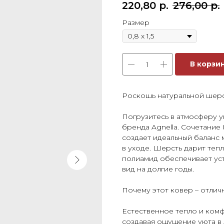
220,80
р.
276,00
р.
Размер
В корзи
Роскошь натуральной шерс
Погрузитесь в атмосферу у
бренда Agnella. Сочетание
создает идеальный баланс 
в уходе. Шерсть дарит теп
полиамид обеспечивает ус
вид на долгие годы.
Почему этот ковер – отли
Естественное тепло и комф
создавая ощущение уюта в