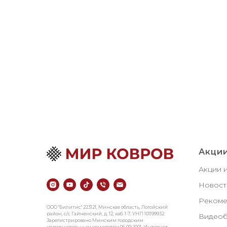
Акции
Акции 
Новост
Рекоме
ООО "Билитис" 223121, Минская область, Логойский
район, с/с Гайненский, д. 12, каб. 1-7. УНП 101199932
Видеоб
Зарегистрировано Минским городским
исполнительным комитетом 06.09.2001. Интернет-