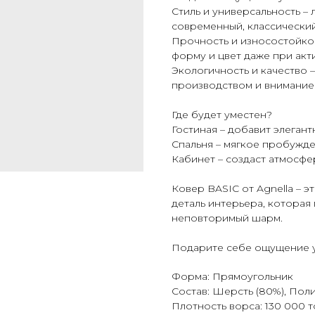
Стиль и универсальность –
современный, классический
Прочность и износостойкос
форму и цвет даже при акт
Экологичность и качество 
производством и вниманием
Где будет уместен?
Гостиная – добавит элегант
Спальня – мягкое пробужд
Кабинет – создаст атмосфе
Ковер BASIC от Agnella – э
деталь интерьера, которая 
неповторимый шарм.
Подарите себе ощущение ую
Форма: Прямоугольник
Состав: Шерсть (80%), Пол
Плотность ворса: 130 000 т