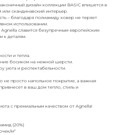
 лаконичный дизайн коллекции BASIC впишется в
 или скандинавский интерьер.
ть – благодаря полиамиду ковер не теряет
ивном использовании.
– Agnella славится безупречным европейским
 к деталям.
ности и тепла.
ение босиком на нежной шерсти.
ру уюта и респектабельности.
то не просто напольное покрытие, а важная
привнесет в ваш дом тепло, стиль и
та с премиальным качеством от Agnella!
иамид (20%)
очек/м²