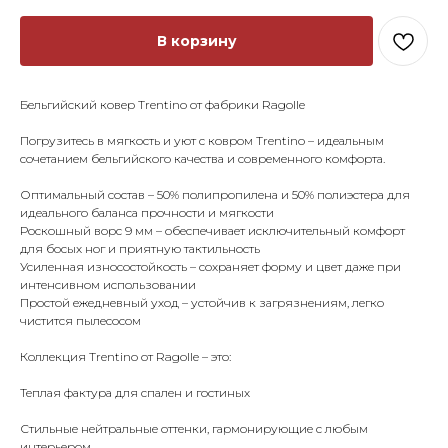
В корзину
Бельгийский ковер Trentino от фабрики Ragolle
Погрузитесь в мягкость и уют с ковром Trentino – идеальным
сочетанием бельгийского качества и современного комфорта.
Оптимальный состав – 50% полипропилена и 50% полиэстера для
идеального баланса прочности и мягкости
Роскошный ворс 9 мм – обеспечивает исключительный комфорт
для босых ног и приятную тактильность
Усиленная износостойкость – сохраняет форму и цвет даже при
интенсивном использовании
Простой ежедневный уход – устойчив к загрязнениям, легко
чистится пылесосом
Коллекция Trentino от Ragolle – это:
Теплая фактура для спален и гостиных
Стильные нейтральные оттенки, гармонирующие с любым
интерьером