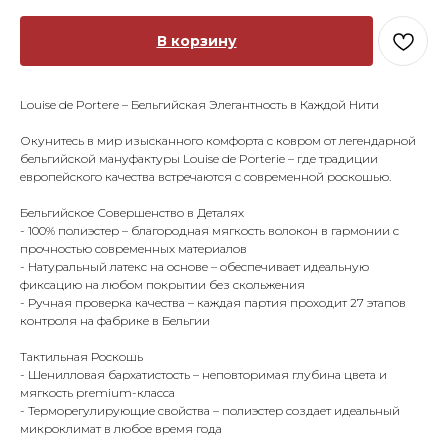
В корзину
Louise de Portere – Бельгийская Элегантность в Каждой Нити
Окунитесь в мир изысканного комфорта с ковром от легендарной
бельгийской мануфактуры Louise de Porterie – где традиции
европейского качества встречаются с современной роскошью.
Бельгийское Совершенство в Деталях
- 100% полиэстер – благородная мягкость волокон в гармонии с
прочностью современных материалов
- Натуральный латекс на основе – обеспечивает идеальную
фиксацию на любом покрытии без скольжения
- Ручная проверка качества – каждая партия проходит 27 этапов
контроля на фабрике в Бельгии
Тактильная Роскошь
- Шенилловая бархатистость – неповторимая глубина цвета и
мягкость premium-класса
- Терморегулирующие свойства – полиэстер создает идеальный
микроклимат в любое время года