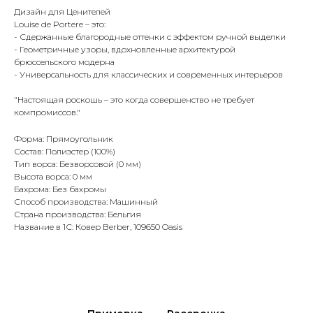
Дизайн для Ценителей
Louise de Portere – это:
- Сдержанные благородные оттенки с эффектом ручной выделки
- Геометричные узоры, вдохновленные архитектурой
брюссельского модерна
- Универсальность для классических и современных интерьеров
"Настоящая роскошь – это когда совершенство не требует
компромиссов."
Форма: Прямоугольник
Состав: Полиэстер (100%)
Тип ворса: Безворсовой (0 мм)
Высота ворса: 0 мм
Бахрома: Без бахромы
Способ производства: Машинный
Страна производства: Бельгия
Название в 1С: Ковер Berber, 109650 Oasis