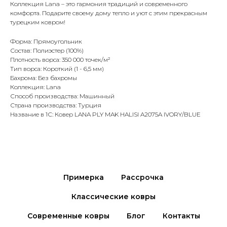
Коллекция Lana – это гармония традиций и современного
комфорта. Подарите своему дому тепло и уют с этим прекрасным
турецким ковром!
Форма: Прямоугольник
Состав: Полиэстер (100%)
Плотность ворса: 350 000 точек/м²
Тип ворса: Короткий (1 - 6,5 мм)
Бахрома: Без бахромы
Коллекция: Lana
Способ производства: Машинный
Страна производства: Турция
Название в 1С: Ковер LANA PLY MAK HALISI A2075A IVORY/BLUE
Примерка
Рассрочка
Классические ковры
Современные ковры
Блог
Контакты