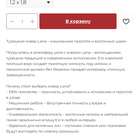
В корзину
Турецкий ковер Lana – изысканная простота и восточный шарм
Погрузитесь в атмосферу уюта с ковром Lana – воплощением
турецких традиций в современном исполнении. Его короткий
плотный ворс создает приятную мягкость под ногами, а
лаконичный дизайн без бахромы придает интерьеру стильную
завершенность.
Почему стоит выбрать ковер Lana?
- 100% полиэстер – прочность, устойчивость к истиранию и простота
в уходе.
- Машинная работа – безупречная точность узоров и
долговечность.
- Универсальная элегантность – восточные мотивы в нейтральной
гамме гармонично впишутся в любой интерьер.
- Идеально для активных зон – гостиная, спальня или прихожая
будут выглядеть по-новому роскошно.