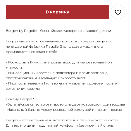
В корзину
Bergen by Ragolle – бельгийское мастерство в каждой детали
Погрузитесь в исключительный комфорт с ковром Bergen от
легендарной фабрики Ragolle. Этот шедевр машинного
производства сочетает в себе:
- Роскошный 11-миллиметровый ворс для непревзойдённой
мягкости
- Инновационный состав из полиэстера и полипропилена,
обеспечивающий идеальную износостойкость
- Плотность плетения 1 млн точек/м² – гарантия долговечности и
сохранения формы
Почему Bergen?
-Бельгийское качество от мирового лидера коврового производства
-Идеальный баланс между роскошной текстурой и практичностью
Bergen – это современная интерпретация бельгийского качества.
Для тех, кто ценит подлинный комфорт и безупречный стиль.