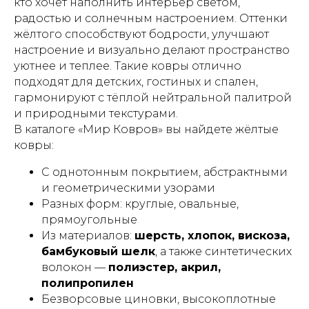
кто хочет наполнить интерьер светом,
радостью и солнечным настроением. Оттенки
жёлтого способствуют бодрости, улучшают
настроение и визуально делают пространство
уютнее и теплее. Такие ковры отлично
подходят для детских, гостиных и спален,
гармонируют с тёплой нейтральной палитрой
и природными текстурами.
В каталоге «Мир Ковров» вы найдете жёлтые
ковры:
С однотонным покрытием, абстрактными
и геометрическими узорами
Разных форм: круглые, овальные,
прямоугольные
Из материалов:
шерсть, хлопок, вискоза,
бамбуковый шелк
, а также синтетических
волокон —
полиэстер, акрил,
полипропилен
Безворсовые циновки, высокоплотные